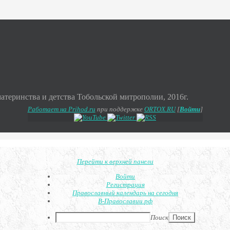
теринства и детства Тобольской митрополии, 2016г.
Работает на Prihod.ru
при поддержке
ORTOX.RU
[
Войти
]
Перейти к верхней панели
Войти
Регистрация
Православный календарь на сегодня
В-Православии.рф
Поиск