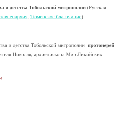
ва и детства Тобольской митрополии
(Русская
ская епархия
,
Тюменское благочиние
)
ства и детства Тобольской митрополии
протоиерей
ятителя Николая, архиепископа Мир Ликийских
и