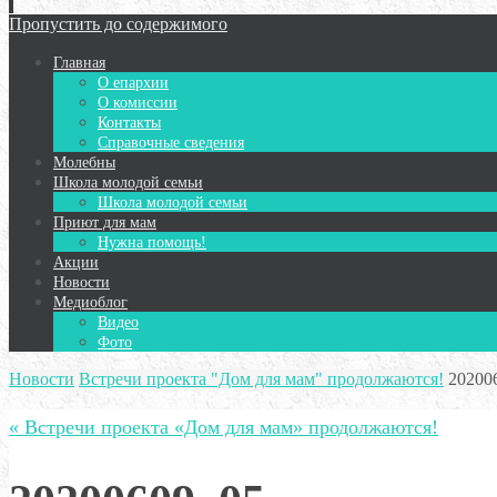
Пропустить до содержимого
Главная
О епархии
О комиссии
Контакты
Справочные сведения
Молебны
Школа молодой семьи
Школа молодой семьи
Приют для мам
Нужна помощь!
Акции
Новости
Медиоблог
Видео
Фото
Новости
Встречи проекта "Дом для мам" продолжаются!
20200
« Встречи проекта «Дом для мам» продолжаются!