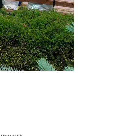
помечены
*