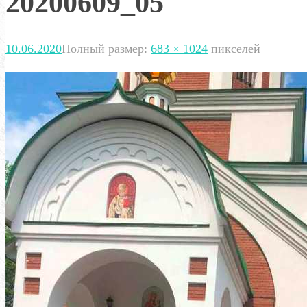
20200609_05
10.06.2020
Полный размер:
683 × 1024
пикселей