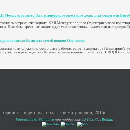
XII Международного Одигитриевского крестного хода, следующего из Вите
остоялась встреча ежегодного XXII Международного Одигитриевского крестног
ю из Витебска крестным ходом идут многочисленные паломники из городов Со
 руководителя Комитета семей воинов Отечества
и социальному служению состоялась рабочая встреча директора Патриаршей гу
я Куликова и руководителя Комитета семей воинов Отечества (КСВО) Юлии Бе
теринства и детства Тобольской митрополии, 2016г.
Работает на Prihod.ru
при поддержке
ORTOX.RU
[
Войти
]