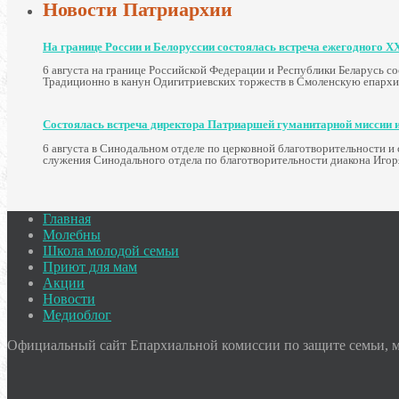
Новости Патриархии
На границе России и Белоруссии состоялась встреча ежегодного X
6 августа на границе Российской Федерации и Республики Беларусь с
Традиционно в канун Одигитриевских торжеств в Смоленскую епархи
Состоялась встреча директора Патриаршей гуманитарной миссии и
6 августа в Синодальном отделе по церковной благотворительности 
служения Синодального отдела по благотворительности диакона Игор
Главная
Молебны
Школа молодой семьи
Приют для мам
Акции
Новости
Медиоблог
Официальный сайт Епархиальной комиссии по защите семьи, ма