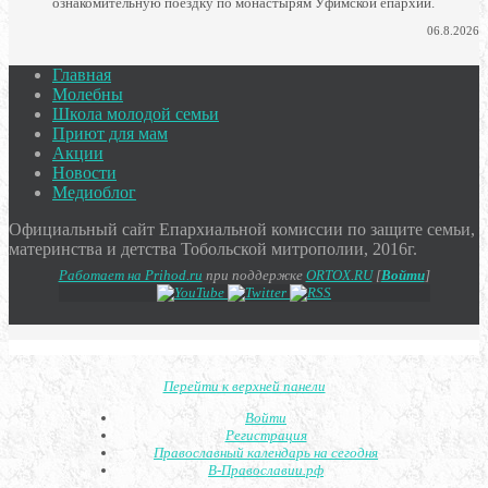
ознакомительную поездку по монастырям Уфимской епархии.
06.8.2026
Главная
Молебны
Школа молодой семьи
Приют для мам
Акции
Новости
Медиоблог
Официальный сайт Епархиальной комиссии по защите семьи,
материнства и детства Тобольской митрополии, 2016г.
Работает на Prihod.ru
при поддержке
ORTOX.RU
[
Войти
]
Перейти к верхней панели
Войти
Регистрация
Православный календарь на сегодня
В-Православии.рф