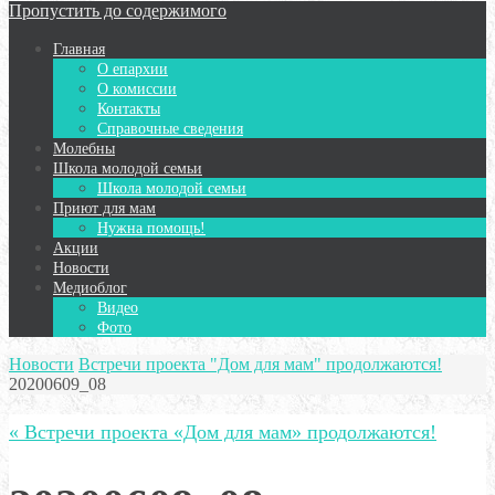
Пропустить до содержимого
Главная
О епархии
О комиссии
Контакты
Справочные сведения
Молебны
Школа молодой семьи
Школа молодой семьи
Приют для мам
Нужна помощь!
Акции
Новости
Медиоблог
Видео
Фото
Новости
Встречи проекта "Дом для мам" продолжаются!
20200609_08
« Встречи проекта «Дом для мам» продолжаются!