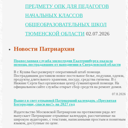
ПРЕДМЕТУ ОПК ДЛЯ ПЕДАГОГОВ
НАЧАЛЬНЫХ КЛАССОВ
ОБЩЕОБРАЗОВАТЕЛЬНЫХ ШКОЛ
ТЮМЕНСКОЙ ОБЛАСТИ
02.07.2026
Новости Патриархии
Православная служба милосердия Екатеринбурга оказала
помощь пострадавшим от наводнения в Свердловской области
В г. Кушва был развернут оперативный штаб помощи.
Пострадавшим доставили новое постельное белье, подушки, одеяла,
продукты длительного хранения, посуду, средства гигиены. В г.
Нижние Серги был организован центр гуманитарной помощи. На
официальном сайте службы открыт сбор средств на ремонт домов.
07.8.2026
Вышел в свет отрывной Патриарший календарь «Пресвятая
Богородице, спаси нас!» на 2027 год
Издательство Московской Патриархии на протяжении ряда лет
выпускает Патриаршие отрывные календари, рассчитанные на
широкую аудиторию, с текстами, написанными простым и понятным
языком, доступные по цене.