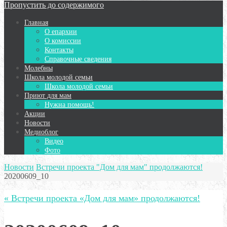
Пропустить до содержимого
Главная
О епархии
О комиссии
Контакты
Справочные сведения
Молебны
Школа молодой семьи
Школа молодой семьи
Приют для мам
Нужна помощь!
Акции
Новости
Медиоблог
Видео
Фото
Новости
Встречи проекта "Дом для мам" продолжаются!
20200609_10
« Встречи проекта «Дом для мам» продолжаются!