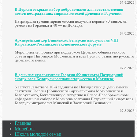
07.8.2026
В Церкви открыли набор добровольцев для восстановления
домов пострадавших мирных жителей Донецка и Горловки
Патриаршая гуманитарная миссия получила первые 70 заявок на
ремонт из Горловки и 40 — из Донецка.
07.8.2026
Архиерейский хор Бишкекской епархии выступил на VIII
Кыргызско-Российском экономическом форуме
Мероприятие прошло при поддержке Церковно-общественного
совета при Патриархе Московском и всея Руси по развитию русского
церковного пения.
07.8.2026
В день памяти святителя Георгия (Конисского) Патриарший
экзарх всея Беларуси возглавил торжества в Могилеве
6 августа, в четверг 10-й седмицы по Пятидесятнице, день памяти
святителя Георгия (Конисского), архиепископа Могилевского и
Белорусского, Божественную литургию в Спасо-Преображенском
кафедральном соборе г. Могилева возглавил Патриарший экзарх всея
Беларуси митрополит Минский и Заславский Вениамин.
07.8.2026
Главная
Молебны
Школа молодой семьи