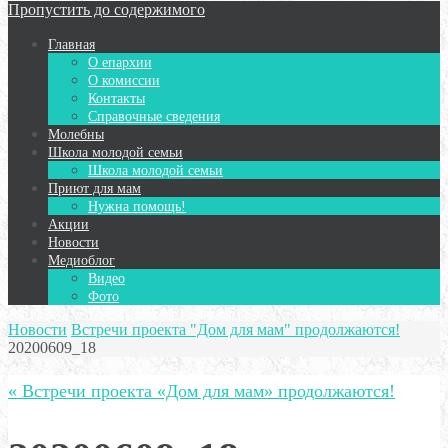
Пропустить до содержимого
Главная
О епархии
О комиссии
Контакты
Справочные сведения
Молебны
Школа молодой семьи
Школа молодой семьи
Приют для мам
Нужна помощь!
Акции
Новости
Медиоблог
Видео
Фото
Новости
Встречи проекта "Дом для мам" продолжаются!
20200609_18
« Встречи проекта «Дом для мам» продолжаются!