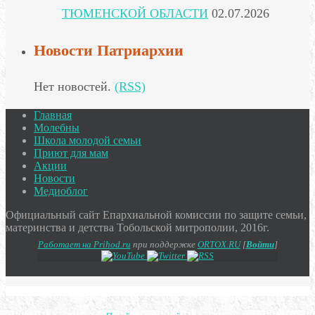
ТЮМЕНСКОЙ ОБЛАСТИ
02.07.2026
Новости Патриархии
Нет новостей.
(RSS)
Главная
Молебны
Школа молодой семьи
Приют для мам
Акции
Новости
Медиоблог
Официальный сайт Епархиальной комиссии по защите семьи,
материнства и детства Тобольской митрополии, 2016г.
Работает на Prihod.ru
при поддержке
ORTOX.RU
[
Войти
]