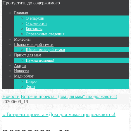
Пропустить до содержимого
Главная
О епархии
О комиссии
Контакты
Справочные сведения
Молебны
Школа молодой семьи
Школа молодой семьи
Приют для мам
Нужна помощь!
Акции
Новости
Медиоблог
Видео
Фото
Новости
Встречи проекта "Дом для мам" продолжаются!
20200609_19
« Встречи проекта «Дом для мам» продолжаются!