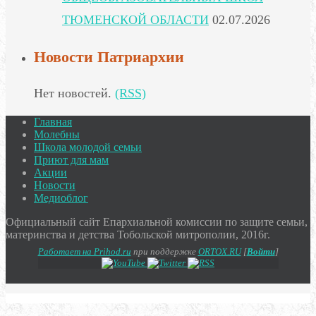
ТЮМЕНСКОЙ ОБЛАСТИ
02.07.2026
Новости Патриархии
Нет новостей.
(RSS)
Главная
Молебны
Школа молодой семьи
Приют для мам
Акции
Новости
Медиоблог
Официальный сайт Епархиальной комиссии по защите семьи,
материнства и детства Тобольской митрополии, 2016г.
Работает на Prihod.ru
при поддержке
ORTOX.RU
[
Войти
]