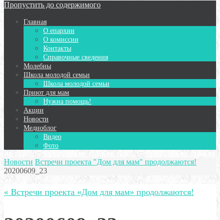
Пропустить до содержимого
Главная
О епархии
О комиссии
Контакты
Справочные сведения
Молебны
Школа молодой семьи
Школа молодой семьи
Приют для мам
Нужна помощь!
Акции
Новости
Медиоблог
Видео
Фото
Новости
Встречи проекта "Дом для мам" продолжаются!
20200609_23
« Встречи проекта «Дом для мам» продолжаются!