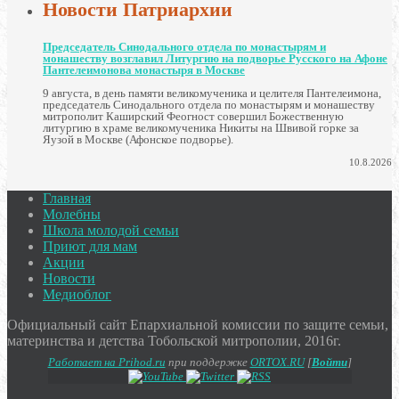
Новости Патриархии
Председатель Синодального отдела по монастырям и
монашеству возглавил Литургию на подворье Русского на Афоне
Пантелеимонова монастыря в Москве
9 августа, в день памяти великомученика и целителя Пантелеимона,
председатель Синодального отдела по монастырям и монашеству
митрополит Каширский Феогност совершил Божественную
литургию в храме великомученика Никиты на Швивой горке за
Яузой в Москве (Афонское подворье).
10.8.2026
Главная
Молебны
Школа молодой семьи
Приют для мам
Акции
Новости
Медиоблог
Официальный сайт Епархиальной комиссии по защите семьи,
материнства и детства Тобольской митрополии, 2016г.
Работает на Prihod.ru
при поддержке
ORTOX.RU
[
Войти
]